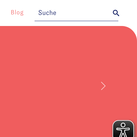
Search
Search Button
for:
Blog