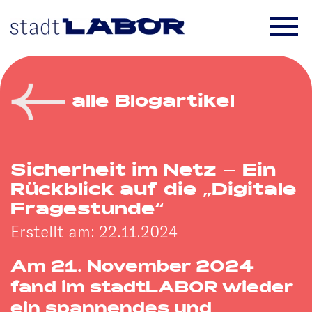
Skip to main content
alle Blogartikel
Sicherheit im Netz – Ein
Rückblick auf die „Digitale
Fragestunde“
Erstellt am: 22.11.2024
Am 21. November 2024
fand im stadtLABOR wieder
ein spannendes und