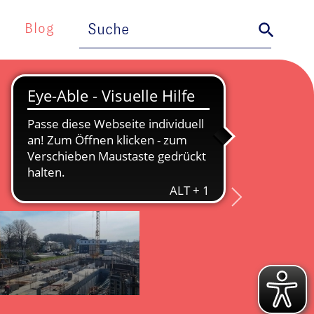
Search
Search Button
for:
Blog