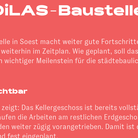
DiLAS-Baustelle
elle in Soest macht weiter gute Fortschrit
 weiterhin im Zeitplan. Wie geplant, soll 
n wichtiger Meilenstein für die städtebaul
ichtbar
r) zeigt: Das Kellergeschoss ist bereits volls
aufen die Arbeiten am restlichen Erdgescho
en weiter zügig vorangetrieben. Damit ist
nd fest eingeplant.