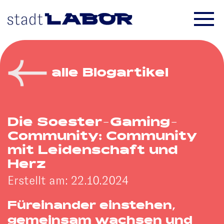
Skip to main content
alle Blogartikel
Die Soester-Gaming-
Community: Community
mit Leidenschaft und
Herz
Erstellt am: 22.10.2024
Füreinander einstehen,
gemeinsam wachsen und