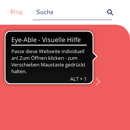
Search
Search Button
for:
Blog