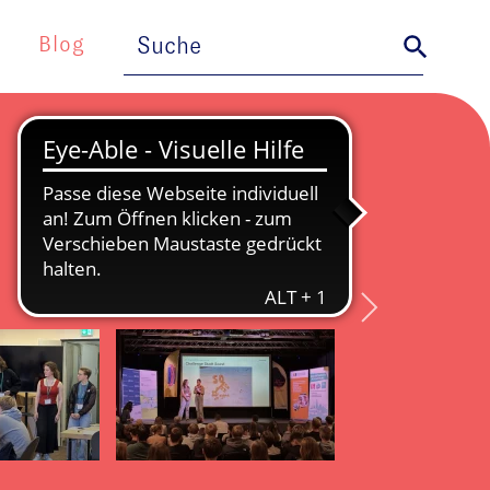
Search
Search Button
for:
Blog